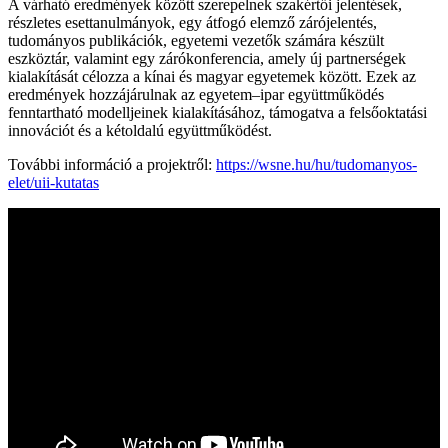
A várható eredmények között szerepelnek szakértői jelentések,
részletes esettanulmányok, egy átfogó elemző zárójelentés,
tudományos publikációk, egyetemi vezetők számára készült
eszköztár, valamint egy zárókonferencia, amely új partnerségek
kialakítását célozza a kínai és magyar egyetemek között. Ezek az
eredmények hozzájárulnak az egyetem–ipar együttműködés
fenntartható modelljeinek kialakításához, támogatva a felsőoktatási
innovációt és a kétoldalú együttműködést.
További információ a projektről:
https://wsne.hu/hu/tudomanyos-
elet/uii-kutatas