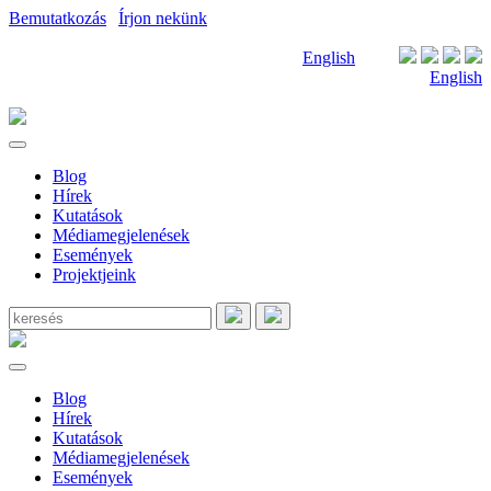
Bemutatkozás
|
Írjon nekünk
English
English
Blog
Hírek
Kutatások
Médiamegjelenések
Események
Projektjeink
Blog
Hírek
Kutatások
Médiamegjelenések
Események