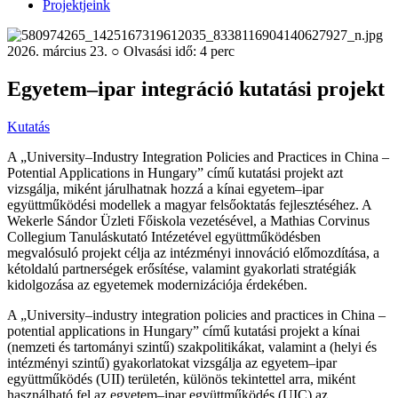
Projektjeink
2026. március 23. ○ Olvasási idő: 4 perc
Egyetem–ipar integráció kutatási projekt
Kutatás
A „University–Industry Integration Policies and Practices in China –
Potential Applications in Hungary” című kutatási projekt azt
vizsgálja, miként járulhatnak hozzá a kínai egyetem–ipar
együttműködési modellek a magyar felsőoktatás fejlesztéséhez. A
Wekerle Sándor Üzleti Főiskola vezetésével, a Mathias Corvinus
Collegium Tanuláskutató Intézetével együttműködésben
megvalósuló projekt célja az intézményi innováció előmozdítása, a
kétoldalú partnerségek erősítése, valamint gyakorlati stratégiák
kidolgozása az egyetemek modernizációja érdekében.
A „University–industry integration policies and practices in China –
potential applications in Hungary” című kutatási projekt a kínai
(nemzeti és tartományi szintű) szakpolitikákat, valamint a (helyi és
intézményi szintű) gyakorlatokat vizsgálja az egyetem–ipar
együttműködés (UII) területén, különös tekintettel arra, miként
használható fel az egyetem–ipar együttműködés (UIC) az