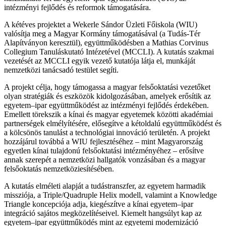
intézményi fejlődés és reformok támogatására.
A kétéves projektet a Wekerle Sándor Üzleti Főiskola (WIU)
valósítja meg a Magyar Kormány támogatásával (a Tudás-Tér
Alapítványon keresztül), együttműködésben a Mathias Corvinus
Collegium Tanuláskutató Intézetével (MCCLI). A kutatás szakmai
vezetését az MCCLI egyik vezető kutatója látja el, munkáját
nemzetközi tanácsadó testület segíti.
A projekt célja, hogy támogassa a magyar felsőoktatási vezetőket
olyan stratégiák és eszközök kidolgozásában, amelyek erősítik az
egyetem–ipar együttműködést az intézményi fejlődés érdekében.
Emellett törekszik a kínai és magyar egyetemek közötti akadémiai
partnerségek elmélyítésére, elősegítve a kétoldalú együttműködést és
a kölcsönös tanulást a technológiai innováció területén. A projekt
hozzájárul továbbá a WIU fejlesztéséhez – mint Magyarország
egyetlen kínai tulajdonú felsőoktatási intézményéhez – erősítve
annak szerepét a nemzetközi hallgatók vonzásában és a magyar
felsőoktatás nemzetköziesítésében.
A kutatás elméleti alapját a tudástranszfer, az egyetem harmadik
missziója, a Triple/Quadruple Helix modell, valamint a Knowledge
Triangle koncepciója adja, kiegészítve a kínai egyetem–ipar
integráció sajátos megközelítéseivel. Kiemelt hangsúlyt kap az
egyetem–ipar együttműködés mint az egyetemi modernizáció