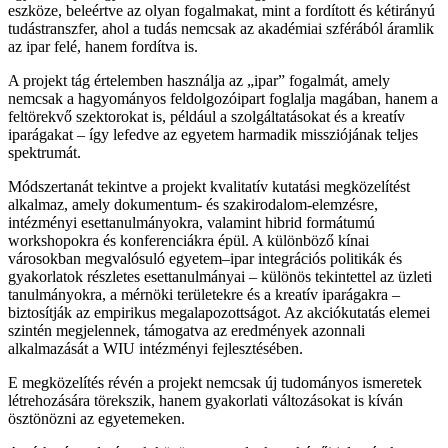
eszköze, beleértve az olyan fogalmakat, mint a fordított és kétirányú
tudástranszfer, ahol a tudás nemcsak az akadémiai szférából áramlik
az ipar felé, hanem fordítva is.
A projekt tág értelemben használja az „ipar” fogalmát, amely
nemcsak a hagyományos feldolgozóipart foglalja magában, hanem a
feltörekvő szektorokat is, például a szolgáltatásokat és a kreatív
iparágakat – így lefedve az egyetem harmadik missziójának teljes
spektrumát.
Módszertanát tekintve a projekt kvalitatív kutatási megközelítést
alkalmaz, amely dokumentum- és szakirodalom-elemzésre,
intézményi esettanulmányokra, valamint hibrid formátumú
workshopokra és konferenciákra épül. A különböző kínai
városokban megvalósuló egyetem–ipar integrációs politikák és
gyakorlatok részletes esettanulmányai – különös tekintettel az üzleti
tanulmányokra, a mérnöki területekre és a kreatív iparágakra –
biztosítják az empirikus megalapozottságot. Az akciókutatás elemei
szintén megjelennek, támogatva az eredmények azonnali
alkalmazását a WIU intézményi fejlesztésében.
E megközelítés révén a projekt nemcsak új tudományos ismeretek
létrehozására törekszik, hanem gyakorlati változásokat is kíván
ösztönözni az egyetemeken.