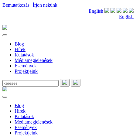
Bemutatkozás
|
Írjon nekünk
English
English
Blog
Hírek
Kutatások
Médiamegjelenések
Események
Projektjeink
Blog
Hírek
Kutatások
Médiamegjelenések
Események
Projektjeink