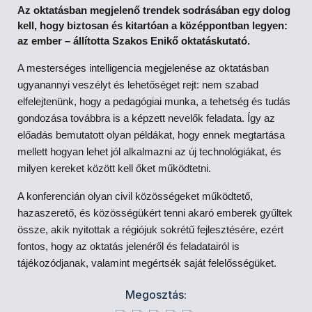
Az oktatásban megjelenő trendek sodrásában egy dolog
kell, hogy biztosan és kitartóan a középpontban legyen:
az ember – állította Szakos Enikő oktatáskutató.
A mesterséges intelligencia megjelenése az oktatásban
ugyanannyi veszélyt és lehetőséget rejt: nem szabad
elfelejtenünk, hogy a pedagógiai munka, a tehetség és tudás
gondozása továbbra is a képzett nevelők feladata. Így az
előadás bemutatott olyan példákat, hogy ennek megtartása
mellett hogyan lehet jól alkalmazni az új technológiákat, és
milyen kereket között kell őket működtetni.
A konferencián olyan civil közösségeket működtető,
hazaszerető, és közösségükért tenni akaró emberek gyűltek
össze, akik nyitottak a régiójuk sokrétű fejlesztésére, ezért
fontos, hogy az oktatás jelenéről és feladatairól is
tájékozódjanak, valamint megértsék saját felelősségüket.
Megosztás: